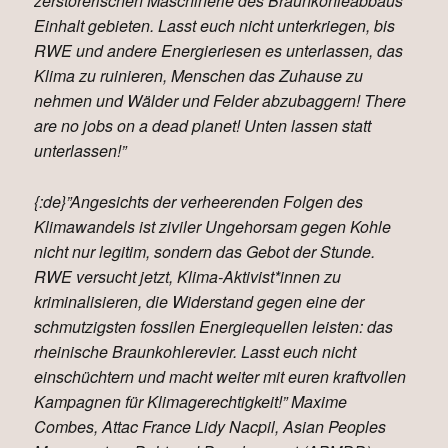
zerstörerischen Maschinerie des Braunkohleabbaus
Einhalt gebieten. Lasst euch nicht unterkriegen, bis
RWE und andere Energieriesen es unterlassen, das
Klima zu ruinieren, Menschen das Zuhause zu
nehmen und Wälder und Felder abzubaggern! There
are no jobs on a dead planet! Unten lassen statt
unterlassen!”
{:de}”Angesichts der verheerenden Folgen des
Klimawandels ist ziviler Ungehorsam gegen Kohle
nicht nur legitim, sondern das Gebot der Stunde.
RWE versucht jetzt, Klima-Aktivist*innen zu
kriminalisieren, die Widerstand gegen eine der
schmutzigsten fossilen Energiequellen leisten: das
rheinische Braunkohlerevier. Lasst euch nicht
einschüchtern und macht weiter mit euren kraftvollen
Kampagnen für Klimagerechtigkeit!” Maxime
Combes, Attac France Lidy Nacpil, Asian Peoples