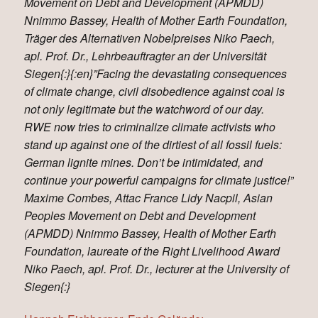
Movement on Debt and Development (APMDD)
Nnimmo Bassey, Health of Mother Earth Foundation,
Träger des Alternativen Nobelpreises Niko Paech,
apl. Prof. Dr., Lehrbeauftragter an der Universität
Siegen{:}{:en}”Facing the devastating consequences
of climate change, civil disobedience against coal is
not only legitimate but the watchword of our day.
RWE now tries to criminalize climate activists who
stand up against one of the dirtiest of all fossil fuels:
German lignite mines. Don’t be intimidated, and
continue your powerful campaigns for climate justice!”
Maxime Combes, Attac France Lidy Nacpil, Asian
Peoples Movement on Debt and Development
(APMDD) Nnimmo Bassey, Health of Mother Earth
Foundation, laureate of the Right Livelihood Award
Niko Paech, apl. Prof. Dr., lecturer at the University of
Siegen{:}