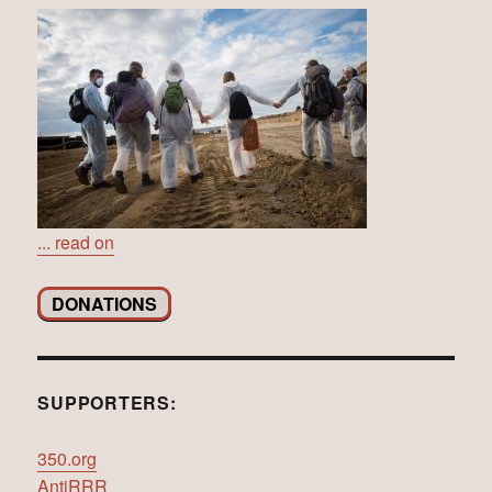
... read on
DONATIONS
SUPPORTERS:
350.org
AntiRRR