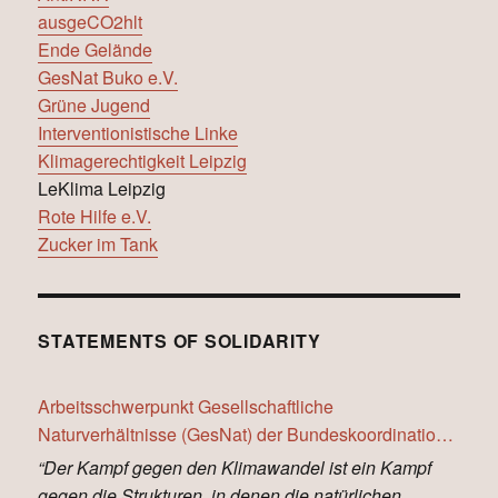
ausgeCO2hlt
Ende Gelände
GesNat Buko e.V.
Grüne Jugend
Interventionistische Linke
Klimagerechtigkeit Leipzig
LeKlima Leipzig
Rote Hilfe e.V.
Zucker im Tank
STATEMENTS OF SOLIDARITY
Arbeitsschwerpunkt Gesellschaftliche
Naturverhältnisse (GesNat) der Bundeskoordination
Internationalismus (BUKO):
“Der Kampf gegen den Klimawandel ist ein Kampf
gegen die Strukturen, in denen die natürlichen