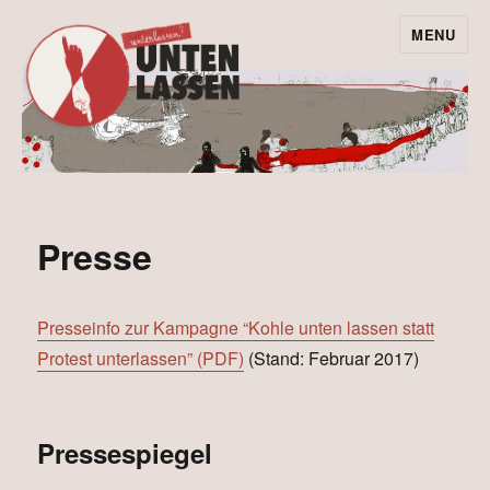
MENU
Leave the coal in
the ground –
instead of
undermining our
Presse
protest!
Presseinfo zur Kampagne “Kohle unten lassen statt
Protest unterlassen” (PDF)
(Stand: Februar 2017)
Pressespiegel