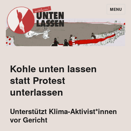
MENU
Leave the coal in
the ground –
instead of
undermining our
Kohle unten lassen
protest!
statt Protest
unterlassen
Unterstützt Klima-Aktivist*innen
vor Gericht