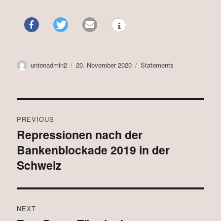
Author
Posted
Categories
untenadmin2
20. November 2020
Statements
on
Post
PREVIOUS
navigation
Repressionen nach der
Previous
Bankenblockade 2019 in der
post:
Schweiz
NEXT