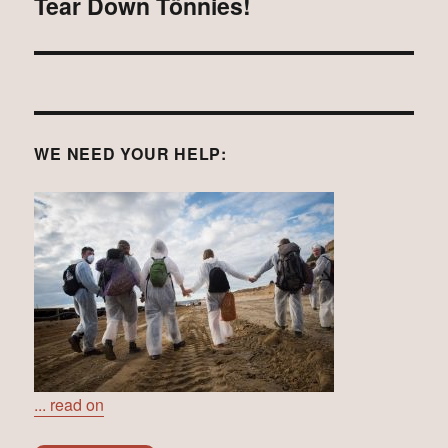
Tear Down Tönnies!
Next
post:
WE NEED YOUR HELP:
... read on