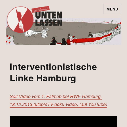
MENU
Leave the coal in
the ground –
instead of
undermining our
Interventionistische
protest!
Linke Hamburg
Soli-Video vom 1. Patmob bei RWE Hamburg,
18.12.2013 (utopieTV-doku-video) (auf YouTube)