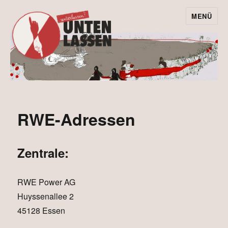
MENÜ
Kohle unten
lassen statt
Protest
unterlassen!
RWE-Adressen
Zentrale:
RWE Power AG
Huyssenallee 2
45128 Essen