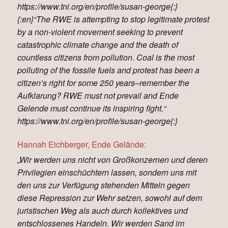
https://www.tni.org/en/profile/susan-george{:}
{:en}“The RWE is attempting to stop legitimate protest
by a non-violent movement seeking to prevent
catastrophic climate change and the death of
countless citizens from pollution. Coal is the most
polluting of the fossile fuels and protest has been a
citizen’s right for some 250 years–remember the
Aufklarung? RWE must not prevail and Ende
Gelende must continue its inspiring fight.“
https://www.tni.org/en/profile/susan-george{:}
Hannah Eichberger, Ende Gelände:
„Wir werden uns nicht von Großkonzernen und deren
Privilegien einschüchtern lassen, sondern uns mit
den uns zur Verfügung stehenden Mitteln gegen
diese Repression zur Wehr setzen, sowohl auf dem
juristischen Weg als auch durch kollektives und
entschlossenes Handeln. Wir werden Sand im