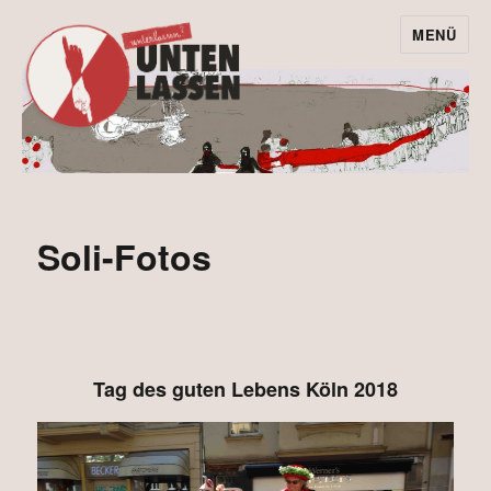
MENÜ
Kohle unten
lassen statt
Protest
unterlassen!
Soli-Fotos
Tag des guten Lebens Köln 2018