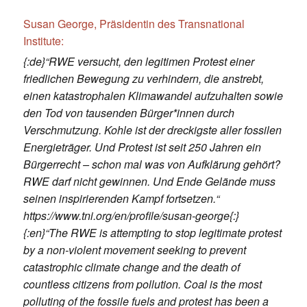
Susan George, Präsidentin des Transnational
Institute:
{:de}“RWE versucht, den legitimen Protest einer
friedlichen Bewegung zu verhindern, die anstrebt,
einen katastrophalen Klimawandel aufzuhalten sowie
den Tod von tausenden Bürger*innen durch
Verschmutzung. Kohle ist der dreckigste aller fossilen
Energieträger. Und Protest ist seit 250 Jahren ein
Bürgerrecht – schon mal was von Aufklärung gehört?
RWE darf nicht gewinnen. Und Ende Gelände muss
seinen inspirierenden Kampf fortsetzen.“
https://www.tni.org/en/profile/susan-george{:}
{:en}“The RWE is attempting to stop legitimate protest
by a non-violent movement seeking to prevent
catastrophic climate change and the death of
countless citizens from pollution. Coal is the most
polluting of the fossile fuels and protest has been a