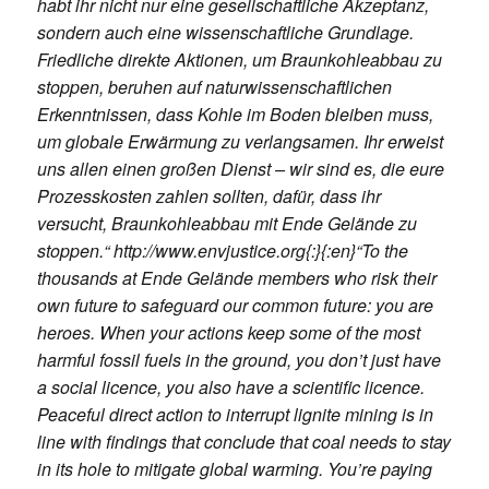
habt ihr nicht nur eine gesellschaftliche Akzeptanz,
sondern auch eine wissenschaftliche Grundlage.
Friedliche direkte Aktionen, um Braunkohleabbau zu
stoppen, beruhen auf naturwissenschaftlichen
Erkenntnissen, dass Kohle im Boden bleiben muss,
um globale Erwärmung zu verlangsamen. Ihr erweist
uns allen einen großen Dienst – wir sind es, die eure
Prozesskosten zahlen sollten, dafür, dass ihr
versucht, Braunkohleabbau mit Ende Gelände zu
stoppen.“ http://www.envjustice.org{:}{:en}“To the
thousands at Ende Gelände members who risk their
own future to safeguard our common future: you are
heroes. When your actions keep some of the most
harmful fossil fuels in the ground, you don’t just have
a social licence, you also have a scientific licence.
Peaceful direct action to interrupt lignite mining is in
line with findings that conclude that coal needs to stay
in its hole to mitigate global warming. You’re paying