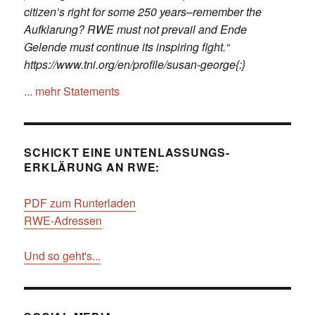
citizen’s right for some 250 years–remember the
Aufklarung? RWE must not prevail and Ende
Gelende must continue its inspiring fight.“
https://www.tni.org/en/profile/susan-george{:}
... mehr Statements
SCHICKT EINE UNTENLASSUNGS-
ERKLÄRUNG AN RWE:
PDF zum Runterladen
RWE-Adressen
Und so geht's...